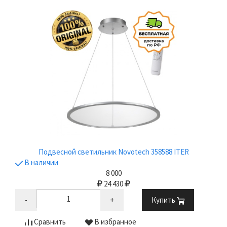
Подвесной светильник Novotech 358588 ITER
В наличии
8 000
24 430
-
+
Купить
Сравнить
В избранное