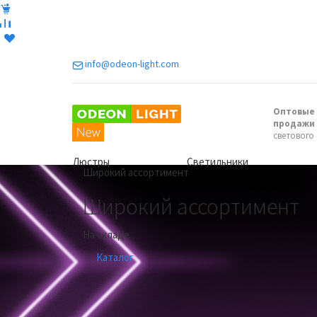
info@odeon-light.com
Оптовые 
продажи
светового
Люстры
Светильники
Previous
Широкий ассортимент
Широкий ассортимент
На складе
Каталог