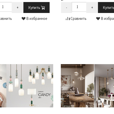
+
Купить
-
+
Купит
авнить
В избранное
Сравнить
В избра