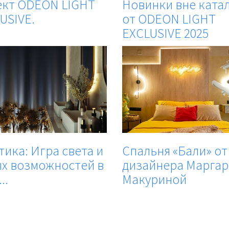
кт ODEON LIGHT
Новинки вне ката
USIVE.
от ODEON LIGHT
EXCLUSIVE 2025
тика: Игра света и
Спальня «Бали» от
х возможностей в
дизайнера Марга
..
Макуриной