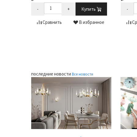
-
+
Купить
-
ить
Сравнить
В избранное
Ср
бранное
последние новости
Все новости