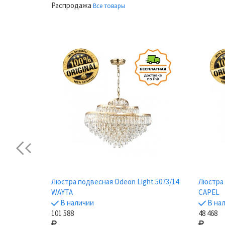
Распродажа
Все товары
Previous
Люстра подвесная Odeon Light 5073/14
Люстра 
 Light
WAYTA
CAPEL
В наличии
В на
101 588
48 468