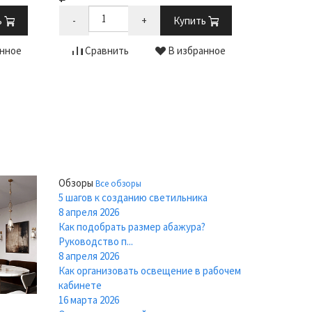
7 340
ь
-
+
Купить
-
нное
Сравнить
В избранное
Срав
Обзоры
Все обзоры
5 шагов к созданию светильника
8 апреля 2026
Как подобрать размер абажура?
Руководство п...
8 апреля 2026
Как организовать освещение в рабочем
кабинете
16 марта 2026