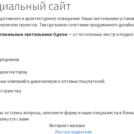
циальный сайт
оративного и архитектурного освещения. Наши светильники устана
ерческих проектах. Там где важно сочетание продуманного дизайн
игинальные светильники Одеон
— от потолочных люстр и подвес
средников.
 архитекторов.
ых компаний и девелоперов и оптовых покупателей.
странства.
вас остались вопросы, заполните форму и наши специалисты в бли
вяжутся с вами
Интернет магазин
Люстра подвесная