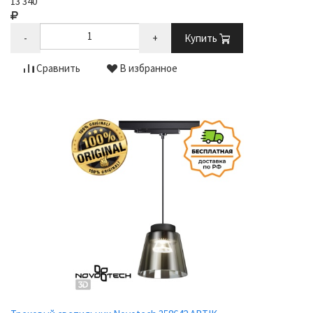
13 340
-
+
Купить
Сравнить
В избранное