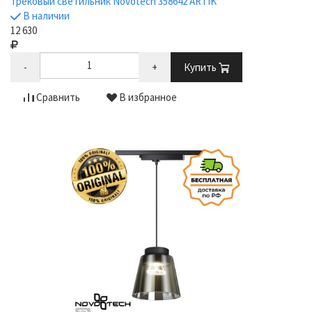
Трековый светильник Novotech 358642 ARTIK
В наличии
12 630
-
+
Купить
Сравнить
В избранное