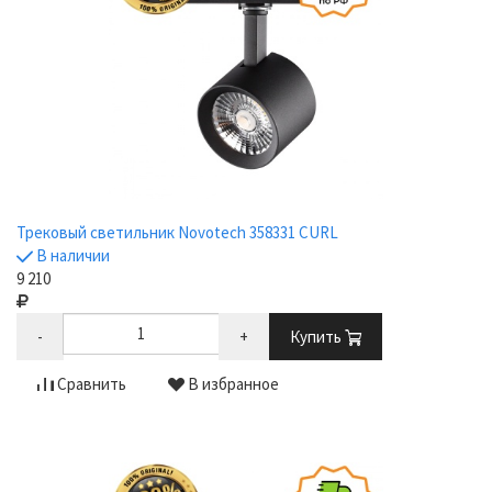
Трековый cветильник Novotech 358331 CURL
В наличии
9 210
-
+
Купить
Сравнить
В избранное