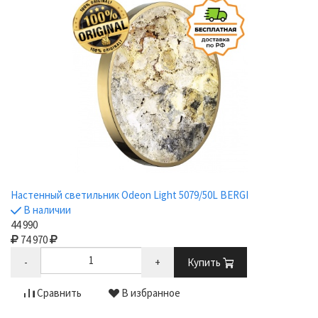
Настенный светильник Odeon Light 5079/50L BERGI
В наличии
44 990
74 970
-
+
Купить
Сравнить
В избранное