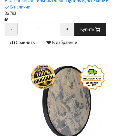
Настенный светильник Odeon Light 4854/4W EMPIRE
В наличии
86 793
-
+
Купить
Сравнить
В избранное