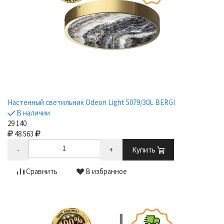
Настенный светильник Odeon Light 5079/30L BERGI
В наличии
29 140
48 563
-
+
Купить
Сравнить
В избранное