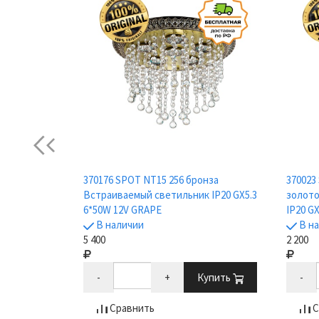
Previous
емый
370176 SPOT NT15 256 бронза
370023
861 Grape
Встраиваемый светильник IP20 GX5.3
золото
6*50W 12V GRAPE
IP20 GX
В наличии
В н
5 400
2 200
Купить
-
+
Купить
-
Сравнить
С