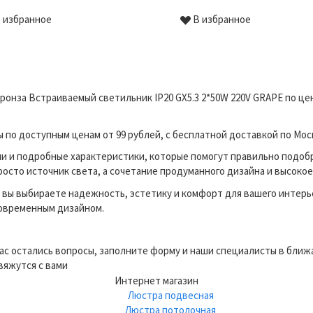
 избранное
В избранное
бронза Встраиваемый светильник IP20 GX5.3 2*50W 220V GRAPE по ц
по доступным ценам от 99 рублей, с бесплатной доставкой по Моск
и и подробные характеристики, которые помогут правильно подоб
росто источник света, а сочетание продуманного дизайна и высокое
вы выбираете надежность, эстетику и комфорт для вашего интерь
современным дизайном.
вас остались вопросы, заполните форму и наши специалисты в бли
вяжутся с вами
Интернет магазин
Люстра подвесная
Люстра потолочная