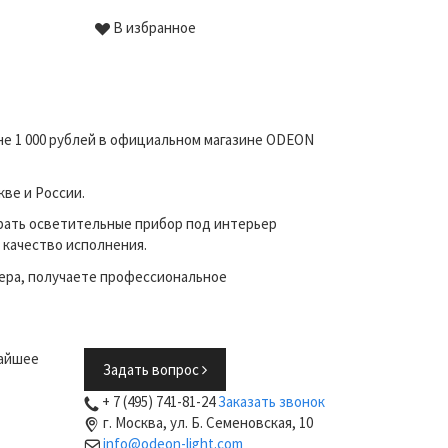
В избранное
В избр
ене 1 000 рублей в официальном магазине ODEON
ве и России.
рать осветительные прибор под интерьер
 качество исполнения.
ера, получаете профессиональное
жайшее
Задать вопрос
+ 7 (495) 741-81-24
Заказать звонок
г. Москва, ул. Б. Семеновская, 10
info@odeon-light.com