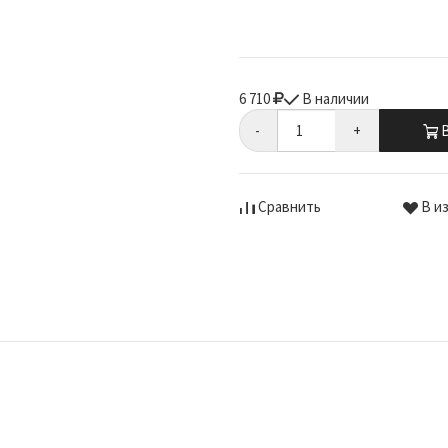
6 710
В наличии
-
+
В
Сравнить
В и