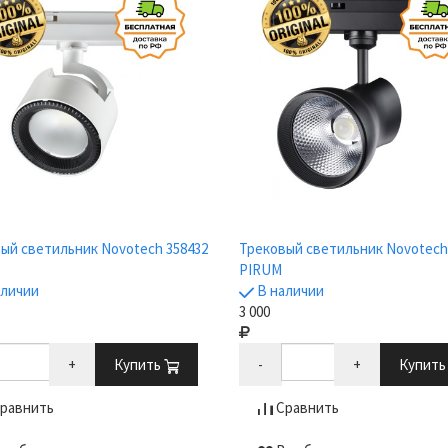
ый светильник Novotech 358432
Трековый светильник Novotech
PIRUM
аличии
В наличии
3 000
+
Купить
-
+
Купит
равнить
Сравнить