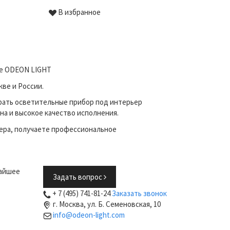
В избранное
В избр
не ODEON LIGHT
ве и России.
рать осветительные прибор под интерьер
на и высокое качество исполнения.
ера, получаете профессиональное
жайшее
Задать вопрос
+ 7 (495) 741-81-24
Заказать звонок
г. Москва, ул. Б. Семеновская, 10
info@odeon-light.com