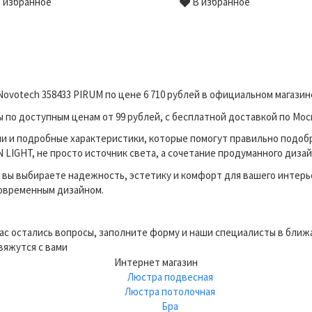
 избранное
В избранное
Novotech 358433 PIRUM по цене 6 710 рублей в официальном магази
по доступным ценам от 99 рублей, с бесплатной доставкой по Моск
и и подробные характеристики, которые помогут правильно подоб
LIGHT, не просто источник света, а сочетание продуманного дизай
вы выбираете надежность, эстетику и комфорт для вашего интерь
современным дизайном.
вас остались вопросы, заполните форму и наши специалисты в бли
вяжутся с вами
Интернет магазин
Люстра подвесная
Люстра потолочная
Бра