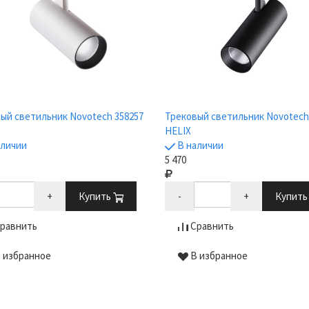
ый светильник Novotech 358257
Трековый светильник Novotech
HELIX
аличии
В наличии
5 470
+
Купить
-
+
Купит
равнить
Сравнить
 избранное
В избранное