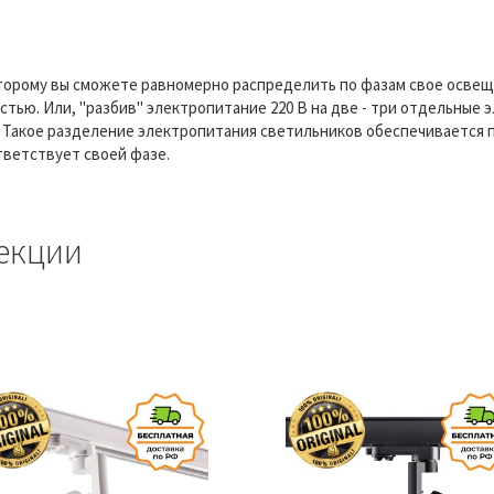
оторому вы сможете равномерно распределить по фазам свое освещ
ью. Или, "разбив" электропитание 220 В на две - три отдельные 
 Такое разделение электропитания светильников обеспечивается 
тветствует своей фазе.
екции