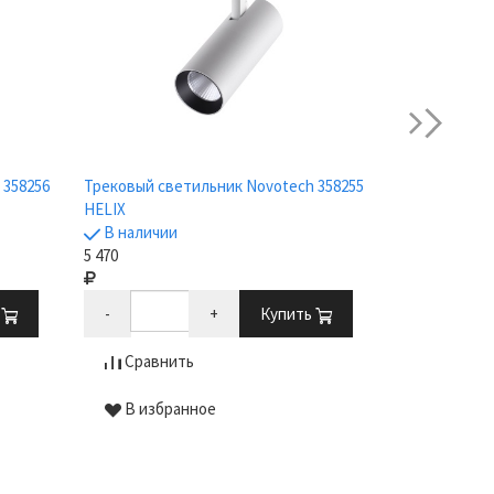
next
 358256
Трековый светильник Novotech 358255
Трековый св
HELIX
HELIX
В наличии
В наличии
5 470
3 400
ь
-
+
Купить
-
Сравнить
Сравни
В избранное
В избр