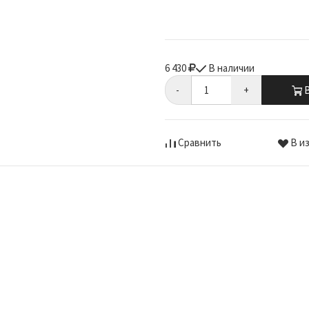
6 430
В наличии
-
+
В
Сравнить
В и