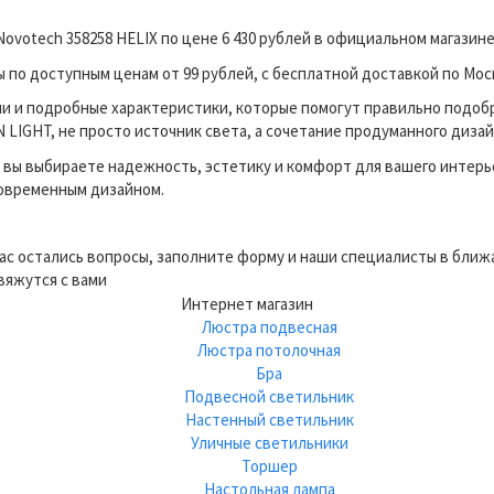
ovotech 358258 HELIX по цене 6 430 рублей в официальном магази
по доступным ценам от 99 рублей, с бесплатной доставкой по Моск
и и подробные характеристики, которые помогут правильно подоб
LIGHT, не просто источник света, а сочетание продуманного дизай
вы выбираете надежность, эстетику и комфорт для вашего интерь
современным дизайном.
вас остались вопросы, заполните форму и наши специалисты в бли
вяжутся с вами
Интернет магазин
Люстра подвесная
Люстра потолочная
Бра
Подвесной светильник
Настенный светильник
Уличные светильники
Торшер
Настольная лампа