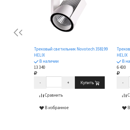
Previous
otech 358174
Трековый светильник Novotech 358199
Треков
HELIX
HELIX
В наличии
В н
13 340
6 430
Купить
-
+
Купить
-
Сравнить
С
В избранное
В