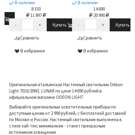
В наличии
В наличии
8 330
14 690
11 897
20 990
ть
-
+
Купить
-
+
Купить
Сравнить
Сравнить
В избранное
В избранное
Оригинальная итальянская Настенный светильник Odeon
Light 7016/20WL LUNAR по цене 14 690 рублей в
официальном магазине ODEON LIGHT
Выбирайте оригинальные осветительные приборы по
доступным ценам от 2 990 рублей, с бесплатной доставкой
по Москве и России. Настенный светильник выполнена в
стиле хай-тек; минимализм - станет прекрасным
источником освещения.