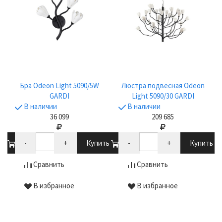
Бра Odeon Light 5090/5W
Люстра подвесная Odeon
GARDI
Light 5090/30 GARDI
В наличии
В наличии
36 099
209 685
ть
-
+
Купить
-
+
Купить
Сравнить
Сравнить
В избранное
В избранное