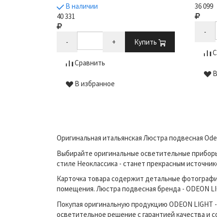
В наличии
36 099
40 331
Купить
-
-
+
Купить
С
Сравнить
В
В избранное
Оригинальная итальянская Люстра подвесная Odeo
Выбирайте оригинальные осветительные приборы п
стиле Неоклассика - станет прекрасным источни
Карточка товара содержит детальные фотографи
помещения. Люстра подвесная бренда - ODEON LIG
Покупая оригинальную продукцию ODEON LIGHT - 
осветительное решение с гарантией качества и 