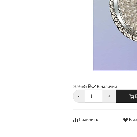
209 685
В наличии
-
+
В
Сравнить
В и