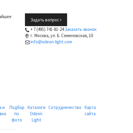
жайшее
Задать вопрос
+ 7 (495) 741-81-24
Заказать звонок
г. Москва, ул. Б. Семеновская, 10
info@odeon-light.com
а и
Подбор
Каталоги
Сотруднечество
Карта
вка
по
Odeon
сайта
фото
Light