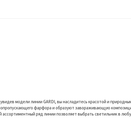
 увидев модели линии GARDI, вы насладитесь красотой и природны
топропускающего фарфора и образуют завораживающую композицию
й ассортиментный ряд линии позволяет выбрать светильник в любу