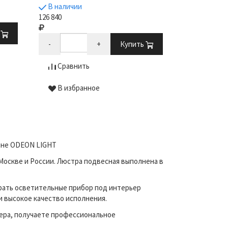
В наличии
В наличии
126 840
82 509
ь
-
+
Купить
-
Сравнить
Сравни
В избранное
В избр
зине ODEON LIGHT
Москве и России. Люстра подвесная выполнена в
рать осветительные прибор под интерьер
и высокое качество исполнения.
ера, получаете профессиональное