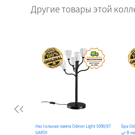
Другие товары этой колл
Previous
/12F GARDI
Настольная лампа Odeon Light 5090/6T
Бра Od
GARDI
В н