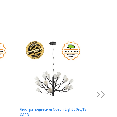
next
Люстра подвесная Odeon Light 5090/18
Люстра подве
GARDI
GARDI