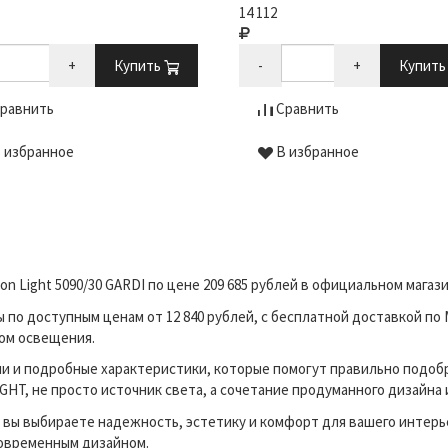
14 112
+
Купить
-
+
Купит
равнить
Сравнить
 избранное
В избранное
n Light 5090/30 GARDI по цене 209 685 рублей в официальном мага
о доступным ценам от 12 840 рублей, с бесплатной доставкой по 
ком освещения.
и и подробные характеристики, которые помогут правильно подоб
HT, не просто источник света, а сочетание продуманного дизайна 
вы выбираете надежность, эстетику и комфорт для вашего интерь
современным дизайном.