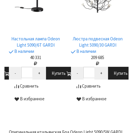
Настольная лампа Odeon
Люстра подвесная Odeon
Light 5090/6T GARDI
Light 5090/30 GARDI
В наличии
В наличии
40 331
209 685
ть
-
+
Купить
-
+
Купить
Сравнить
Сравнить
В избранное
В избранное
Оригинальная итальянская Бра Odeon Light 5090/5W GARDI