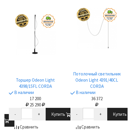
Потолочный светильник
Торшер Odeon Light
Odeon Light 4391/40CL
4398/15FL CORDA
CORDA
В наличии
В наличии
17 200
36 372
25 290
-
+
Купить
-
+
Купить
ть
Сравнить
Сравнить