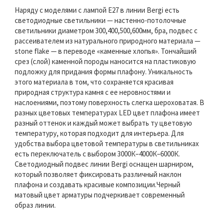
Наряду с моделями с лампой Е27 в линии Bergi есть
светодиодные светильники — настенно-потолочные
светильники диаметром 300,400,500,600мм, бра, подвес с
рассеивателем из натурального природного материала —
stone flake — в переводе «каменные хлопья». Тончайший
срез (слой) каменной породы наносится на пластиковую
подложку для придания формы плафону. Уникальность
этого материала в том, что сохраняется красивая
природная структура камня с ее неровностями и
наслоениями, поэтому поверхность слегка шероховатая. В
разных цветовых температурах LED цвет плафона имеет
разный оттенок и каждый может выбрать ту цветовую
температуру, которая подходит для интерьера. Для
удобства выбора цветовой температуры в светильниках
есть переключатель с выбором 3000К–4000К–6000К.
Светодиодный подвес линии Bergi оснащен шарниром,
который позволяет фиксировать различный наклон
плафона и создавать красивые композиции.Черный
матовый цвет арматуры подчеркивает современный
образ линии.