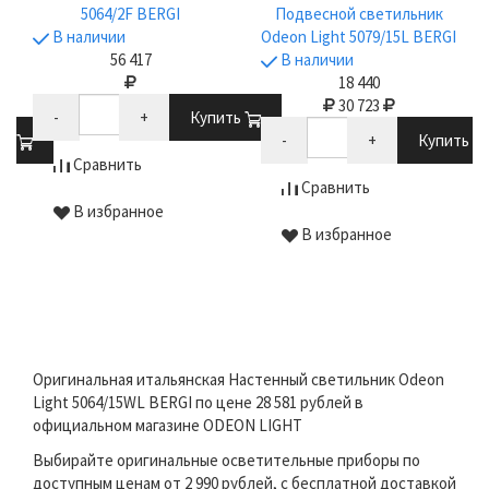
5064/2F BERGI
Подвесной светильник
В наличии
Odeon Light 5079/15L BERGI
56 417
В наличии
18 440
30 723
-
+
Купить
ть
-
+
Купить
Сравнить
Сравнить
В избранное
В избранное
Оригинальная итальянская Настенный светильник Odeon
Light 5064/15WL BERGI по цене 28 581 рублей в
официальном магазине ODEON LIGHT
Выбирайте оригинальные осветительные приборы по
доступным ценам от 2 990 рублей, с бесплатной доставкой