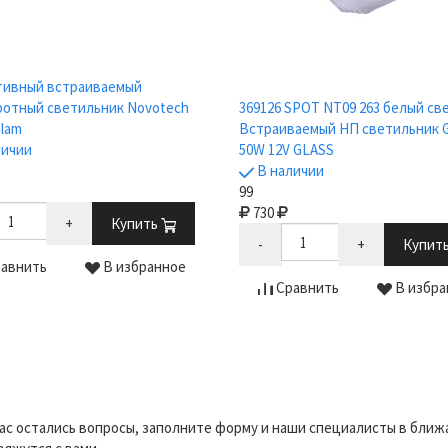
тивный встраиваемый
отный светильник Novotech
369126 SPOT NT09 263 белый св
Glam
Встраиваемый НП светильник G
личии
50W 12V GLASS
В наличии
99
730
+
Купить
-
+
Купит
авнить
В избранное
Сравнить
В избра
вас остались вопросы, заполните форму и наши специалисты в бли