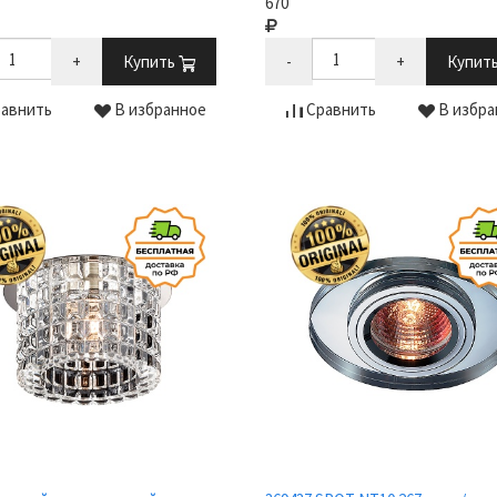
670
+
Купить
-
+
Купит
авнить
В избранное
Сравнить
В избра