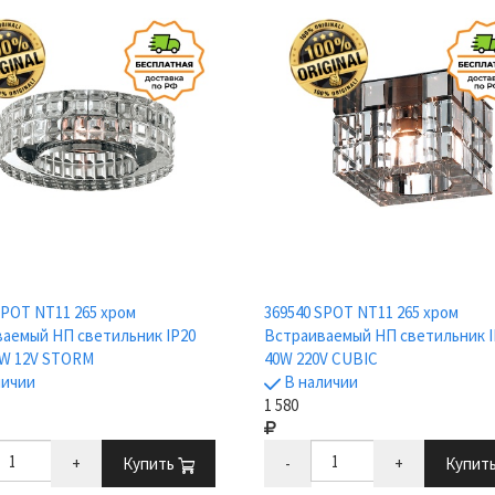
SPOT NT11 265 хром
369540 SPOT NT11 265 хром
аемый НП светильник IP20
Встраиваемый НП светильник I
0W 12V STORM
40W 220V CUBIC
личии
В наличии
1 580
+
Купить
-
+
Купит