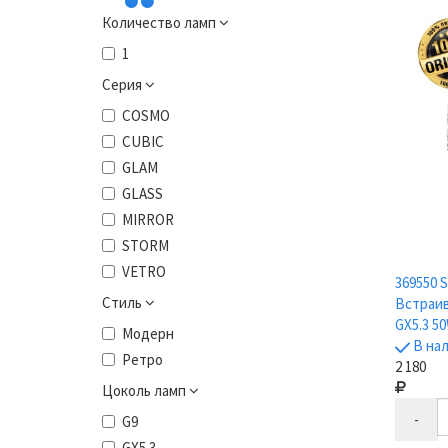
Количество ламп
1
Серия
COSMO
CUBIC
GLAM
GLASS
MIRROR
STORM
VETRO
369550 
Стиль
Встраив
GX5.3 5
Модерн
В на
Ретро
2 180
Цоколь ламп
-
G9
GX5.3