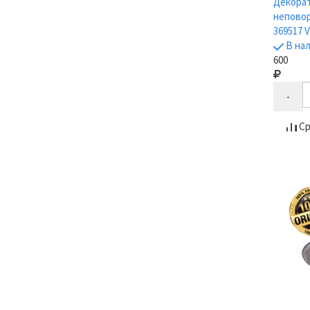
Декора
неповор
369517 V
В на
600
-
Ср