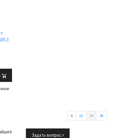
ет
X5.3
ь
нное
6
12
24
36
жайшее
Задать вопрос