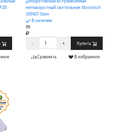
кальный
Декоративный встраиваемый
P20
неповоротный светильник Novotech
369427 Glam
В наличии
99
ь
-
+
Купить
нное
Сравнить
В избранное