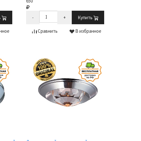
650
ь
-
+
Купить
нное
Сравнить
В избранное