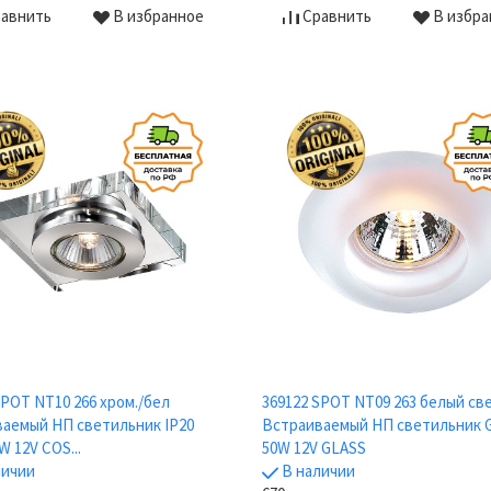
авнить
В избранное
Сравнить
В избра
SPOT NT10 266 хром./бел
369122 SPOT NT09 263 белый св
аемый НП светильник IP20
Встраиваемый НП светильник G
W 12V COS...
50W 12V GLASS
личии
В наличии