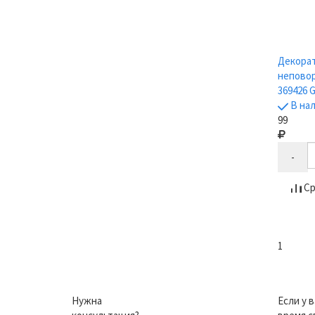
Декора
неповор
369426 
В на
99
-
Ср
1
Нужна
Если у 