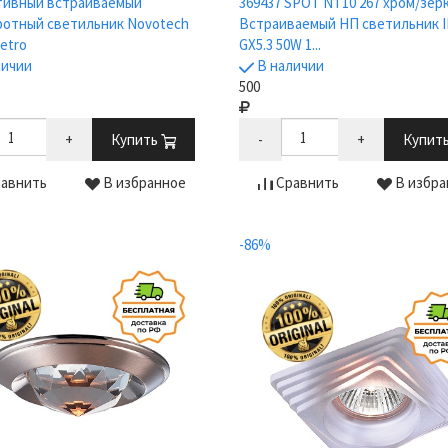
тивный встраиваемый
369437 SPOT NT10 267 хром/зер
отный светильник Novotech
Встраиваемый НП светильник I
etro
GX5.3 50W 1...
личии
В наличии
500
+
Купить
-
+
Купит
авнить
В избранное
Сравнить
В избра
-86%