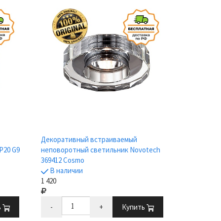
Декоративный встраиваемый
P20 G9
неповоротный светильник Novotech
369412 Cosmo
В наличии
1 420
ь
-
+
Купить