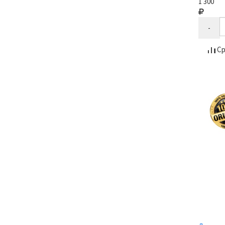
1 300
-
Ср