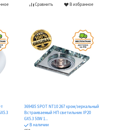
нное
Сравнить
В избранное
ет
369435 SPOT NT10 267 хром/зеркальный
X5.3
Встраиваемый НП светильник IP20
GX5.3 50W 1...
В наличии