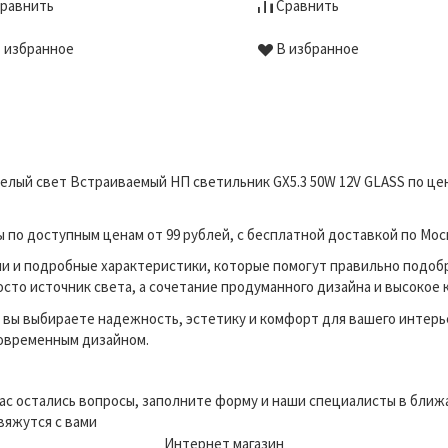
равнить
Сравнить
 избранное
В избранное
белый свет Встраиваемый НП светильник GX5.3 50W 12V GLASS по ц
по доступным ценам от 99 рублей, с бесплатной доставкой по Моск
и и подробные характеристики, которые помогут правильно подоб
сто источник света, а сочетание продуманного дизайна и высокое 
вы выбираете надежность, эстетику и комфорт для вашего интерь
современным дизайном.
вас остались вопросы, заполните форму и наши специалисты в бли
вяжутся с вами
Интернет магазин