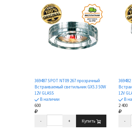
369487 SPOT NT09 267 прозрачный
369482
Встраиваемый светильник GX5.3 50W
Встраи
12V GLASS
12V GL
В наличии
В н
600
2 400
-
+
Купить
-