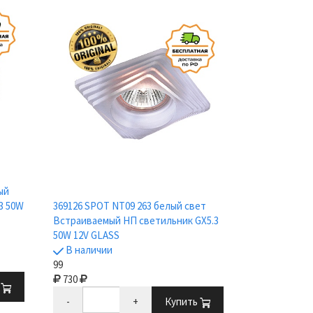
ый
3 50W
369126 SPOT NT09 263 белый свет
Встраиваемый НП светильник GX5.3
50W 12V GLASS
В наличии
99
730
ь
-
+
Купить