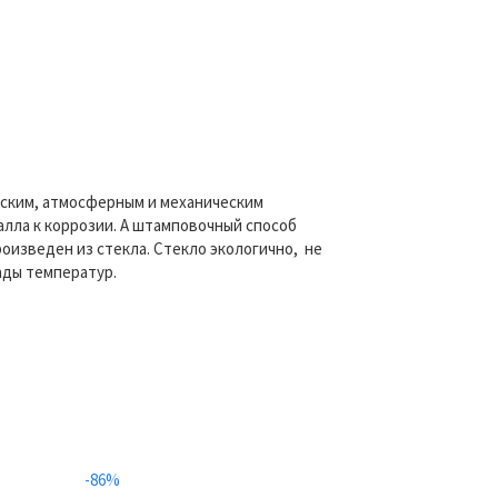
еским, атмосферным и механическим
алла к коррозии. А штамповочный способ
изведен из стекла. Стекло экологично, не
ады температур.
-86%