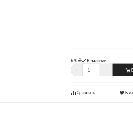
670
В наличии
-
+
В
Сравнить
В и