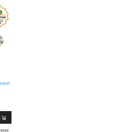
otech
ь
нное