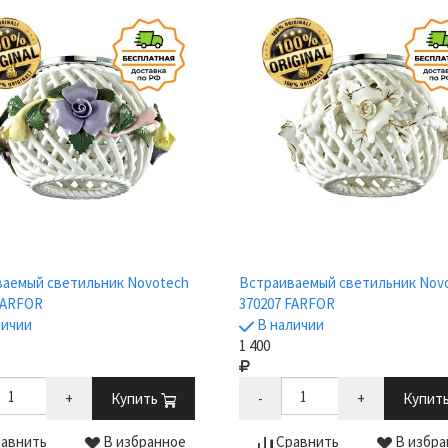
аемый светильник Novotech
Встраиваемый светильник Nov
FARFOR
370207 FARFOR
личии
В наличии
1 400
+
Купить
-
+
Купит
авнить
В избранное
Сравнить
В избра