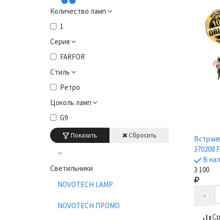
Количество ламп
1
Серия
FARFOR
Стиль
Ретро
Цоколь ламп
G9
Показать
Сбросить
Встраив
370208 
В на
Светильники
3 100
NOVOTECH LAMP
-
NOVOTECH ПРОМО
Ср