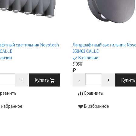
афтный светильник Novotech
Ландшафтный светильник Nov
 CALLE
358463 CALLE
аличии
В наличии
5 050
+
Купить
-
+
Купит
равнить
Сравнить
 избранное
В избранное