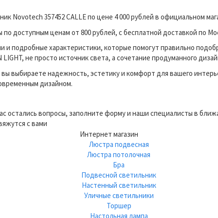
ик Novotech 357452 CALLE по цене 4 000 рублей в официальном ма
по доступным ценам от 800 рублей, с бесплатной доставкой по Мос
и и подробные характеристики, которые помогут правильно подоб
LIGHT, не просто источник света, а сочетание продуманного дизай
вы выбираете надежность, эстетику и комфорт для вашего интерь
современным дизайном.
вас остались вопросы, заполните форму и наши специалисты в бли
вяжутся с вами
Интернет магазин
Люстра подвесная
Люстра потолочная
Бра
Подвесной светильник
Настенный светильник
Уличные светильники
Торшер
Настольная лампа