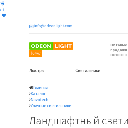
info@odeon-light.com
Оптовые 
продажи
светового
Люстры
Светильники
Главная
Каталог
Novotech
Уличные светильники
Ландшафтный светил