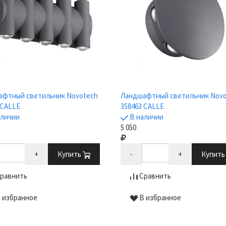
афтный светильник Novotech
Ландшафтный светильник Nov
 CALLE
358463 CALLE
аличии
В наличии
5 050
+
Купить
-
+
Купит
равнить
Сравнить
 избранное
В избранное