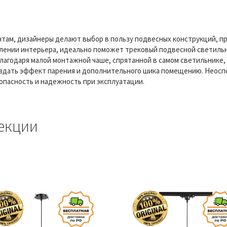
там, дизайнеры делают выбор в пользу подвесных конструкций, п
лении интерьера, идеально поможет трековый подвесной светильни
 Благодаря малой монтажной чаше, спрятанной в самом светильнике
 создать эффект парения и дополнительного шика помещению. Неос
опасность и надежность при эксплуатации.
екции