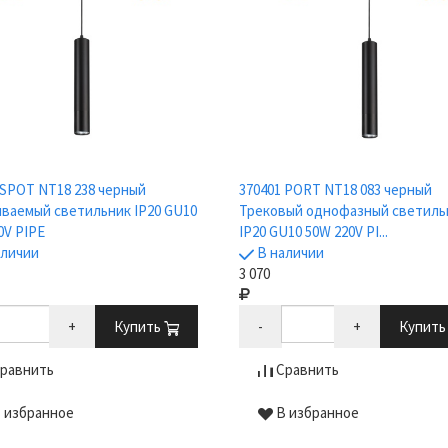
 SPOT NT18 238 черный
370401 PORT NT18 083 черный
ваемый светильник IP20 GU10
Трековый однофазный светиль
0V PIPE
IP20 GU10 50W 220V PI...
аличии
В наличии
3 070
+
Купить
-
+
Купит
равнить
Сравнить
 избранное
В избранное