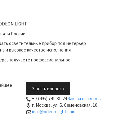
е ODEON LIGHT
ве и России.
рать осветительные прибор под интерьер
на и высокое качество исполнения.
ера, получаете профессиональное
жайшее
Задать вопрос
+ 7 (495) 741-81-24
Заказать звонок
г. Москва, ул. Б. Семеновская, 10
info@odeon-light.com