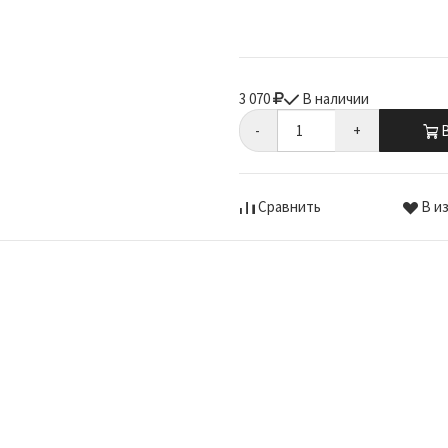
3 070
В наличии
-
+
В
Сравнить
В и