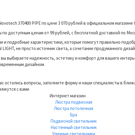
ovotech 370400 PIPE по цене 3 070 рублей в официальном магазин
по доступным ценам от 99 рублей, с бесплатной доставкой по Моск
и и подробные характеристики, которые помогут правильно подоб
LIGHT, не просто источник света, а сочетание продуманного дизай
вы выбираете надежность, эстетику и комфорт для вашего интерь
современным дизайном.
вас остались вопросы, заполните форму и наши специалисты в бли
вяжутся с вами
Интернет магазин
Люстра подвесная
Люстра потолочная
Бра
Подвесной светильник
Настенный светильник
Уличные светильники