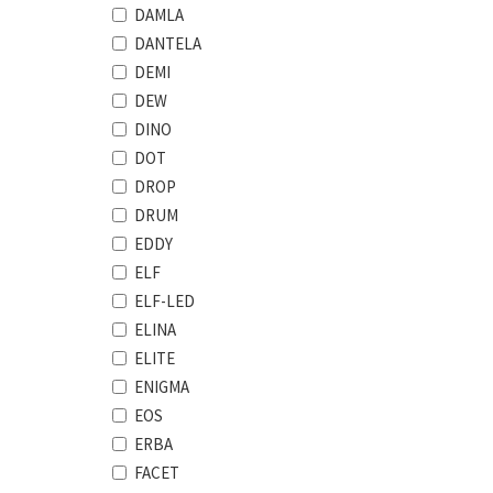
DAMLA
DANTELA
DEMI
DEW
DINO
DOT
DROP
DRUM
EDDY
ELF
ELF-LED
ELINA
ELITE
ENIGMA
EOS
ERBA
FACET