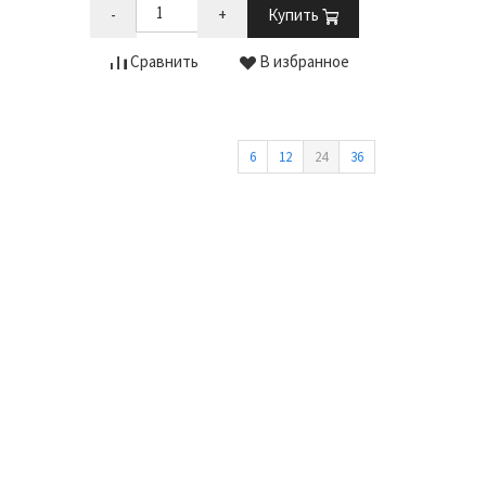
-
+
Купить
Сравнить
В избранное
6
12
24
36