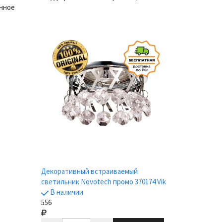
нное
Декоративный встраиваемый
светильник Novotech промо 370174 Vik
В наличии
556