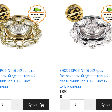
SPOT NT16 262 золото
370229 SPOT NT16 262 хром
ваемый декоративный
Встраиваемый декоративный
ик IP20 GX5.3 50W ...
светильник IP20 GX5.3 50W 12...
личии
В наличии
1 090
+
Купить
-
+
Купит