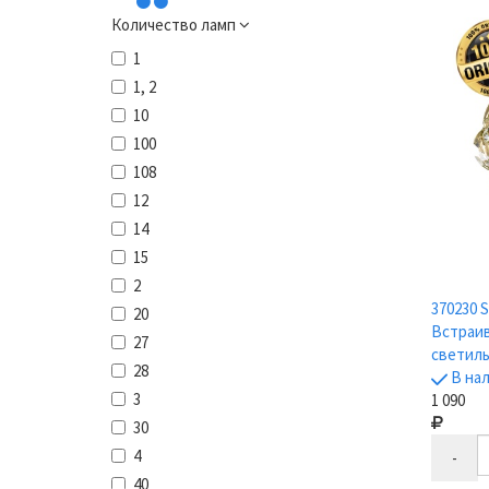
Количество ламп
1
1, 2
10
100
108
12
14
15
2
370230 
20
Встраи
27
светильн
28
В на
3
1 090
30
4
-
40