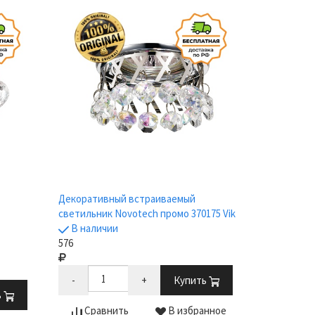
Декоративный встраиваемый
светильник Novotech промо 370175 Vik
В наличии
576
-
+
Купить
ь
Сравнить
В избранное