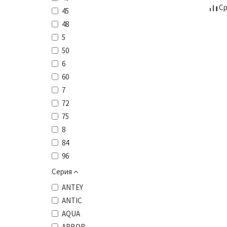
Ср
45
48
5
50
6
60
7
72
75
8
84
96
Серия
ANTEY
ANTIC
AQUA
ARBOR