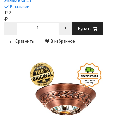
369662 Branch
В наличии
132
-
+
Купить
Сравнить
В избранное