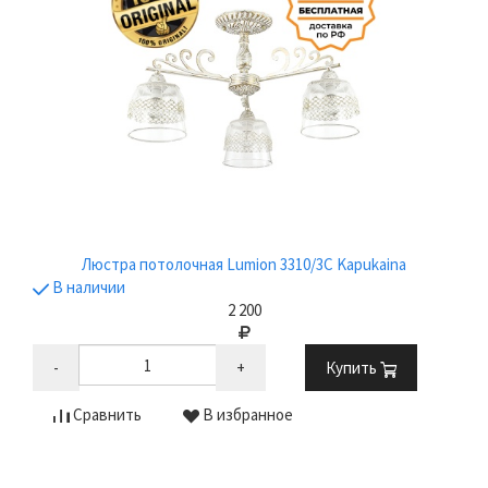
Люстра потолочная Lumion 3310/3C Kapukaina
В наличии
2 200
-
+
Купить
Сравнить
В избранное