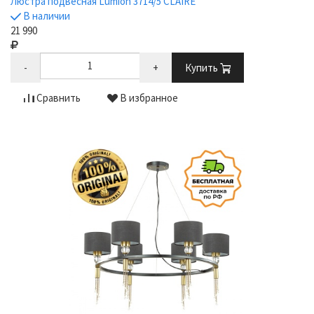
Люстра подвесная Lumion 3714/5 CLAIRE
В наличии
21 990
-
+
Купить
Сравнить
В избранное