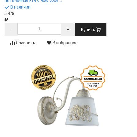
потолочная E14 3*40W 220V ...
В наличии
5 478
-
+
Купить
Сравнить
В избранное