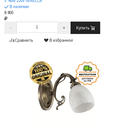
5*40W 220V NINELLA
В наличии
8 400
-
+
Купить
Сравнить
В избранное