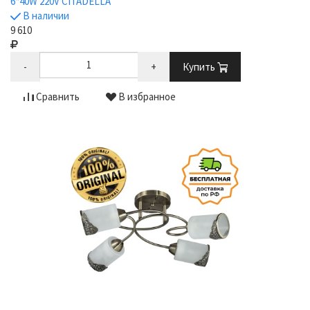
6*40W 220V CITADELLA
В наличии
9 610
-
+
Купить
Сравнить
В избранное