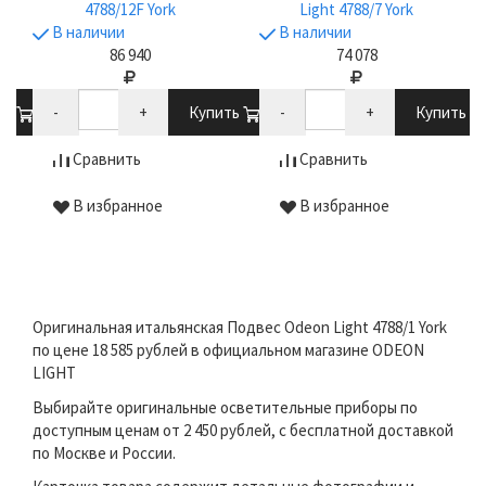
4788/12F York
Light 4788/7 York
В наличии
В наличии
86 940
74 078
ть
-
+
Купить
-
+
Купить
Сравнить
Сравнить
В избранное
В избранное
Оригинальная итальянская Подвес Odeon Light 4788/1 York
по цене 18 585 рублей в официальном магазине ODEON
LIGHT
Выбирайте оригинальные осветительные приборы по
доступным ценам от 2 450 рублей, с бесплатной доставкой
по Москве и России.