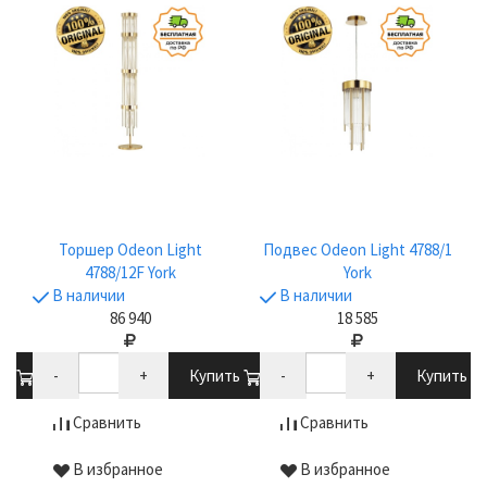
Торшер Odeon Light
Подвес Odeon Light 4788/1
4788/12F York
York
В наличии
В наличии
86 940
18 585
ть
-
+
Купить
-
+
Купить
Сравнить
Сравнить
В избранное
В избранное