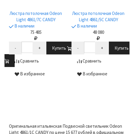
Люстра потолочная Odeon
Люстра потолочная Odeon
Light 4861/7C CANDY
Light 4861/5C CANDY
В наличии
В наличии
75 485
48 080
-
+
Купить
-
+
Купить
ть
Сравнить
Сравнить
В избранное
В избранное
Оригинальная итальянская Подвесной светильник Odeon
Light 4861/1C CANDY по цене 15 677 рублей в официальном