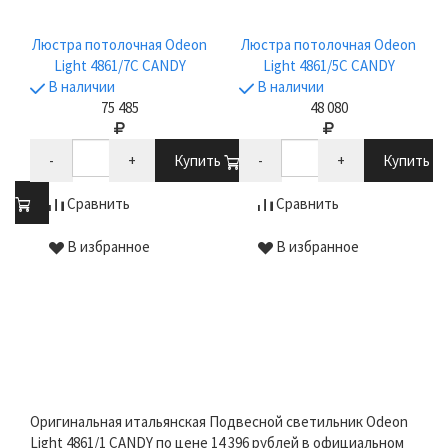
Люстра потолочная Odeon
Люстра потолочная Odeon
Light 4861/7C CANDY
Light 4861/5C CANDY
В наличии
В наличии
75 485
48 080
-
+
Купить
-
+
Купить
ть
Сравнить
Сравнить
В избранное
В избранное
Оригинальная итальянская Подвесной светильник Odeon
Light 4861/1 CANDY по цене 14 396 рублей в официальном