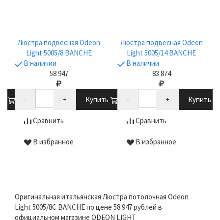
Люстра подвесная Odeon
Люстра подвесная Odeon
Light 5005/8 BANCHE
Light 5005/14 BANCHE
В наличии
В наличии
58 947
83 874
ть
-
+
Купить
-
+
Купить
Сравнить
Сравнить
В избранное
В избранное
Оригинальная итальянская Люстра потолочная Odeon
Light 5005/8C BANCHE по цене 58 947 рублей в
официальном магазине ODEON LIGHT