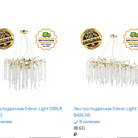
 подвесная Odeon Light 5005/8
Люстра подвесная Odeon Light 
E
BANCHE
аличии
В наличии
88 631