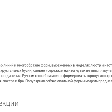
во линий и многообразие форм, выраженных в моделях люстр и на
рустальных бусин, словно «сережки» на изогнутых ветвях плакуче
 соединения. Ручным способом можно формировать «крону» люстр и 
я люстра и бра. Популярная сейчас овальной формы модель предна
екции