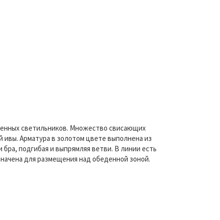
стенных светильников. Множество свисающих
й ивы. Арматура в золотом цвете выполнена из
бра, подгибая и выпрямляя ветви. В линии есть
значена для размещения над обеденной зоной.