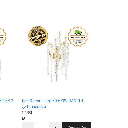
5005/12
Бра Odeon Light 5005/3W BANCHE
В наличии
17 861
-
+
Купить