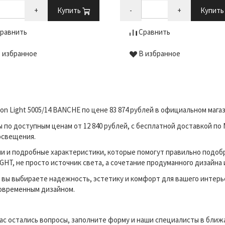
+
Купить
-
+
Купит
равнить
Сравнить
 избранное
В избранное
n Light 5005/14 BANCHE по цене 83 874 рублей в официальном маг
о доступным ценам от 12 840 рублей, с бесплатной доставкой по 
освещения.
и и подробные характеристики, которые помогут правильно подоб
HT, не просто источник света, а сочетание продуманного дизайна 
вы выбираете надежность, эстетику и комфорт для вашего интерь
современным дизайном.
вас остались вопросы, заполните форму и наши специалисты в бли