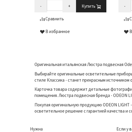
-
+
Купить
-
Сравнить
С
В избранное
В
Оригинальная итальянская Люстра подвесная Odeo
Выбирайте оригинальные осветительные приборы п
стиле Классика - станет прекрасным источником 
Карточка товара содержит детальные фотографи
помещения. Люстра подвесная бренда - ODEON LIG
Покупая оригинальную продукцию ODEON LIGHT - 
осветительное решение с гарантией качества и 
Нужна
Если у 