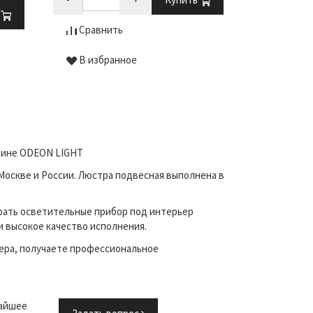
ь
Сравнить
В избранное
азине ODEON LIGHT
Москве и России. Люстра подвесная выполнена в
рать осветительные прибор под интерьер
и высокое качество исполнения.
ера, получаете профессиональное
жайшее