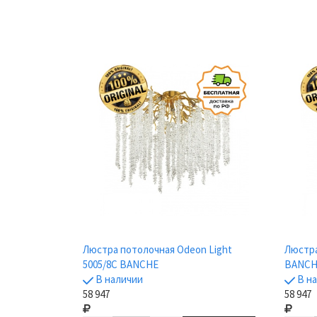
Люстра потолочная Odeon Light
Люстра
5005/8C BANCHE
BANCH
В наличии
В н
58 947
58 947