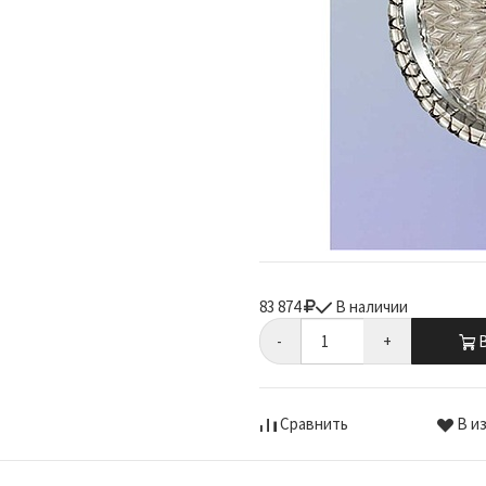
83 874
В наличии
-
+
В
Сравнить
В и