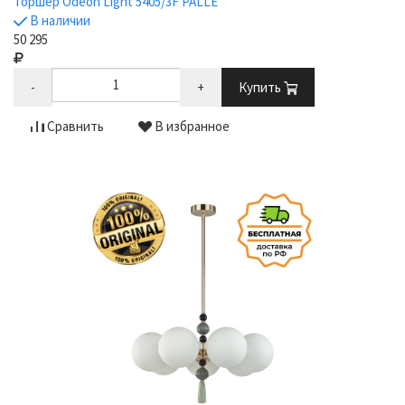
Торшер Odeon Light 5405/3F PALLE
В наличии
50 295
-
+
Купить
Сравнить
В избранное