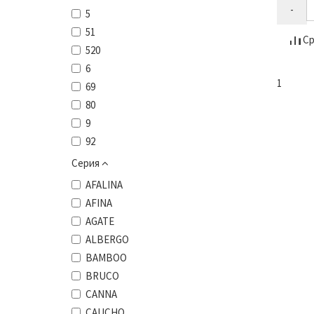
-
5
51
Ср
520
6
1
69
80
9
92
Серия
AFALINA
AFINA
AGATE
ALBERGO
BAMBOO
BRUCO
CANNA
CAUCHO