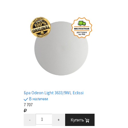
Бра Odeon Light 3633/9WL Eclissi
В наличии
7 707
-
+
Купить