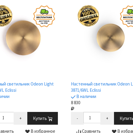
ый светильник Odeon Light
Настенный светильник Odeon L
L Eclissi
3871/6WL Eclissi
личии
В наличии
8 830
+
Купить
-
+
Купит
авнить
В избранное
Сравнить
В избра