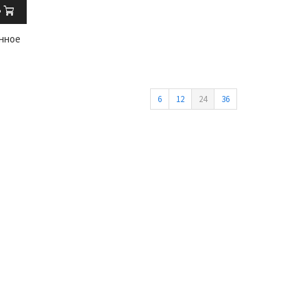
ь
нное
6
12
24
36