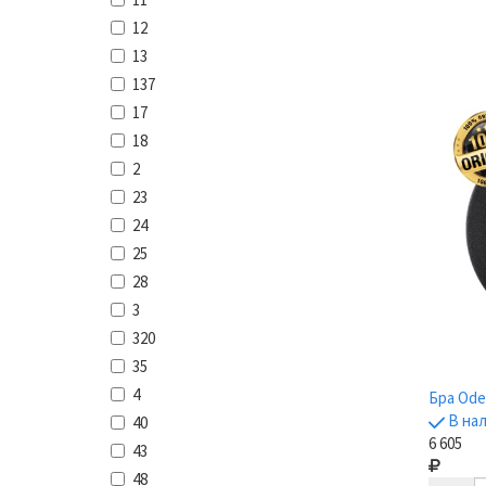
12
13
137
17
18
2
23
24
25
28
3
320
35
4
Бра Odeo
В на
40
6 605
43
48