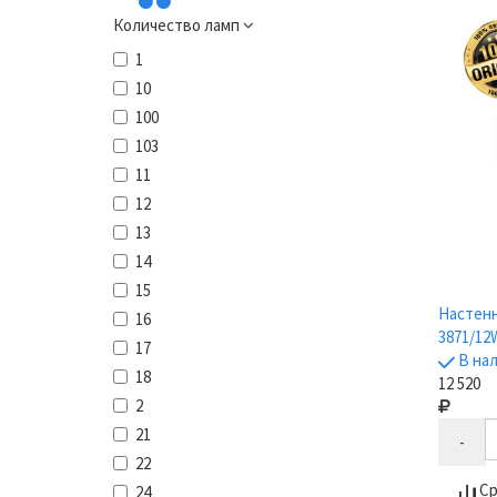
Количество ламп
1
10
100
103
11
12
13
14
15
Настенн
16
3871/12W
17
В на
18
12 520
2
21
-
22
Ср
24