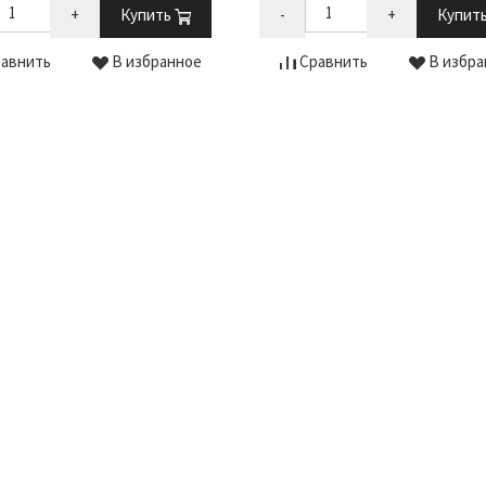
+
Купить
-
+
Купит
авнить
В избранное
Сравнить
В избра