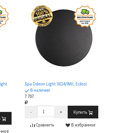
ight
Бра Odeon Light 3634/9WL Eclissi
В наличии
7 707
-
+
Купить
ь
Сравнить
В избранное
нное