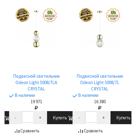
Подвесной светильник
Подвесной светильник
Odeon Light 5008/7LA
Odeon Light 5008/7L
CRYSTAL
CRYSTAL
В наличии
В наличии
19 971
16 380
ть
-
+
Купить
-
+
Купить
Сравнить
Сравнить