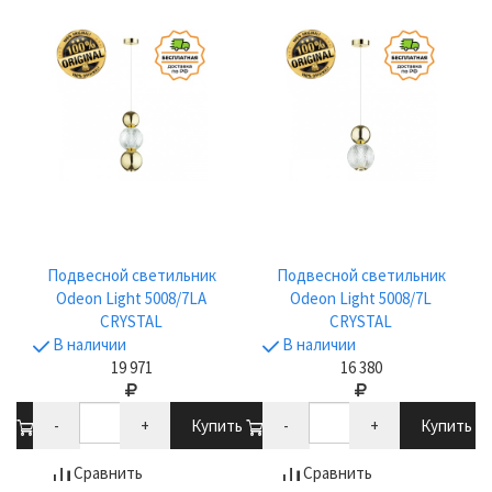
Подвесной светильник
Подвесной светильник
Odeon Light 5008/7LA
Odeon Light 5008/7L
CRYSTAL
CRYSTAL
В наличии
В наличии
19 971
16 380
ть
-
+
Купить
-
+
Купить
Сравнить
Сравнить