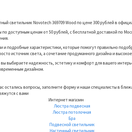
ный светильник Novotech 369709 Wood по цене 300 рублей в офиц
о доступным ценам от 50 рублей, с бесплатной доставкой по Моск
ения.
и и подробные характеристики, которые помогут правильно подоб
росто источник света, а сочетание продуманного дизайна и высокое
вы выбираете надежность, эстетику и комфорт для вашего интерь
современным дизайном.
вас остались вопросы, заполните форму и наши специалисты в бли
вяжутся с вами
Интернет магазин
Люстра подвесная
Люстра потолочная
Бра
Подвесной светильник
Настенный светильник