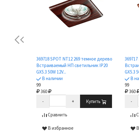
Previous
ый
710 Wood
369718 SPOT NT12 269 темное дерево
369717
Встраиваемый НП светильник IP20
Встраи
GX5.3 50W 12V...
GX5.3 5
В наличии
В н
99
99
Купить
360
360
-
+
Купить
-
Сравнить
С
В избранное
В