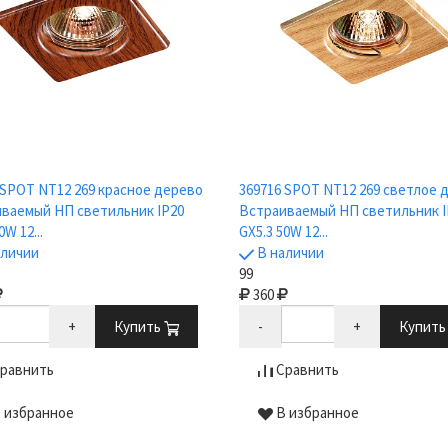
 SPOT NT12 269 красное дерево
369716 SPOT NT12 269 светлое 
ваемый НП светильник IP20
Встраиваемый НП светильник I
0W 12...
GX5.3 50W 12...
аличии
В наличии
99
360
+
Купить
-
+
Купит
равнить
Сравнить
 избранное
В избранное