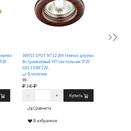
next
дерево
369715 SPOT NT12 269 темное дерево
369714 SPOT 
P20
Встраиваемый НП светильник IP20
Встраиваемы
GX5.3 50W 12V...
GX5.3 50W 12..
В наличии
В наличии
99
99
340
340
ь
-
+
Купить
-
Сравнить
Сравни
В избранное
В избр