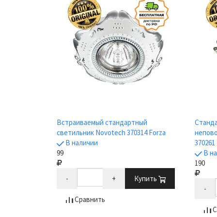
Встраиваемый стандартный
Станд
светильник Novotech 370314 Forza
непово
В наличии
370261
99
В н
190
-
+
Купить
-
Сравнить
С