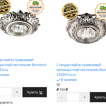
артный встраиваемый
ротный светильник Novotech
Стандартный встраиваемый
 Forza
неповоротный светильник Nov
аличии
370259 Forza
В наличии
50
550
+
Купить
-
+
Купит
равнить