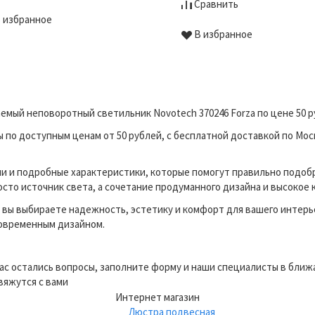
Сравнить
 избранное
В избранное
емый неповоротный светильник Novotech 370246 Forza по цене 50 
по доступным ценам от 50 рублей, с бесплатной доставкой по Моск
и и подробные характеристики, которые помогут правильно подоб
сто источник света, а сочетание продуманного дизайна и высокое 
вы выбираете надежность, эстетику и комфорт для вашего интерь
современным дизайном.
вас остались вопросы, заполните форму и наши специалисты в бли
вяжутся с вами
Интернет магазин
Люстра подвесная