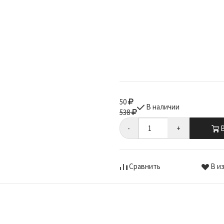
50
В наличии
538
-
+
В
Сравнить
В и