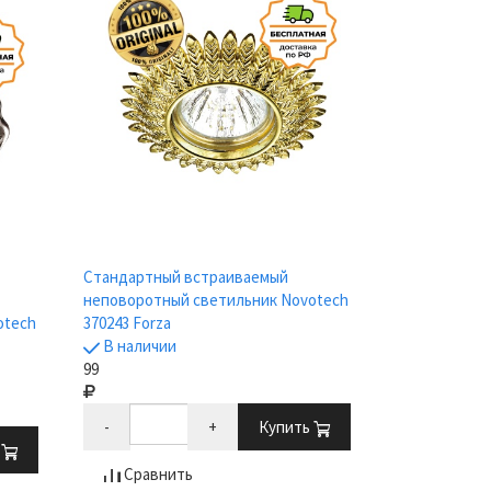
Стандартный встраиваемый
неповоротный светильник Novotech
otech
370243 Forza
В наличии
99
-
+
Купить
ь
Сравнить