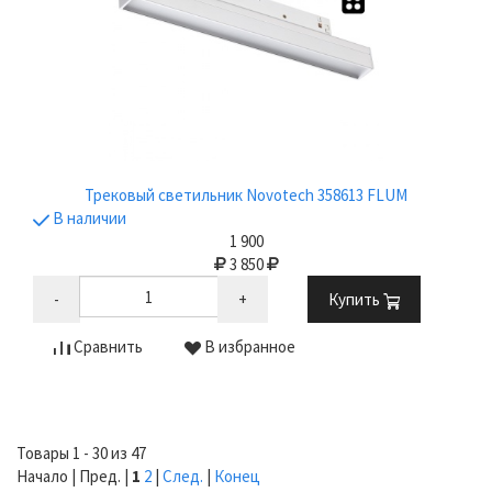
Трековый светильник Novotech 358613 FLUM
В наличии
1 900
3 850
-
+
Купить
Сравнить
В избранное
Товары 1 - 30 из 47
Начало | Пред. |
1
2
|
След.
|
Конец