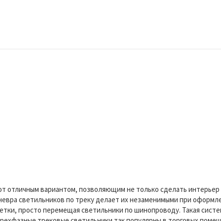
 отличным вариантом, позволяющим не только сделать интерьер с
невра светильников по треку делает их незаменимыми при оформле
етки, просто перемещая светильники по шинопроводу. Такая систе
трехфазные трековые светильники так популярны в торговых помеще