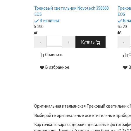
ovotech
Трековый светильник Novotech 358668
Треков
EOS
EOS
В наличии
В н
5 290
6 520
Купить
-
+
Купить
-
Сравнить
С
В избранное
В
Оригинальная итальянская Трековый светильник N
Выбирайте оригинальные осветительные приборы 
Карточка товара содержит детальные фотографи
помещения. Трековый светильник бренда - ODEON 