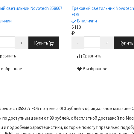
ый светильник Novotech 358667
Трековый светильник Novotech
EOS
аличии
В наличии
6 110
+
Купить
-
+
Купит
равнить
Сравнить
 избранное
В избранное
ovotech 358327 EOS по цене 5 010 рублей в официальном магазине
по доступным ценам от 99 рублей, с бесплатной доставкой по Моск
и и подробные характеристики, которые помогут правильно подоб
LIGHT, не просто источник света, а сочетание продуманного дизай