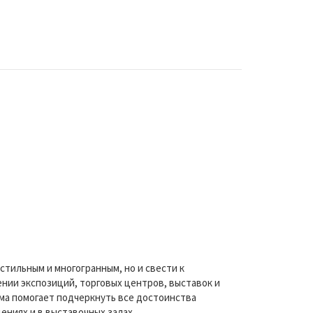
тильным и многогранным, но и свести к
нии экспозиций, торговых центров, выставок и
ма помогает подчеркнуть все достоинства
ниях и в выставочных залах.