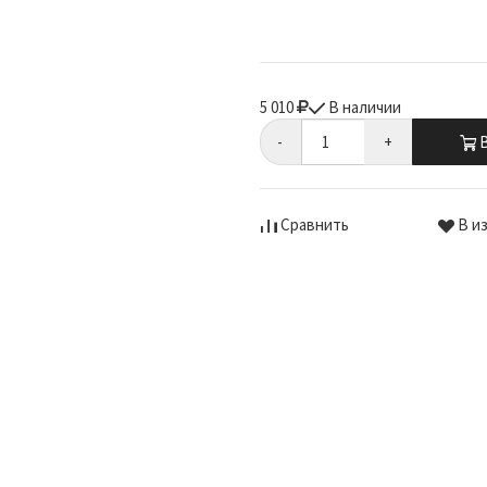
5 010
В наличии
-
+
В
Сравнить
В и