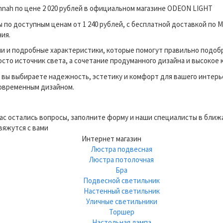
nnah по цене 2 020 рублей в официальном магазине ODEON LIGHT
о доступным ценам от 1 240 рублей, с бесплатной доставкой по М
ия.
и и подробные характеристики, которые помогут правильно подоб
сто источник света, а сочетание продуманного дизайна и высокое 
вы выбираете надежность, эстетику и комфорт для вашего интерь
современным дизайном.
вас остались вопросы, заполните форму и наши специалисты в бли
вяжутся с вами
Интернет магазин
Люстра подвесная
Люстра потолочная
Бра
Подвесной светильник
Настенный светильник
Уличные светильники
Торшер
Настольная лампа