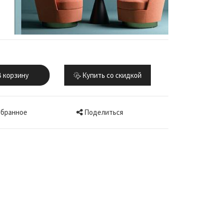
 корзину
Купить со скидкой
Поделиться
збранное