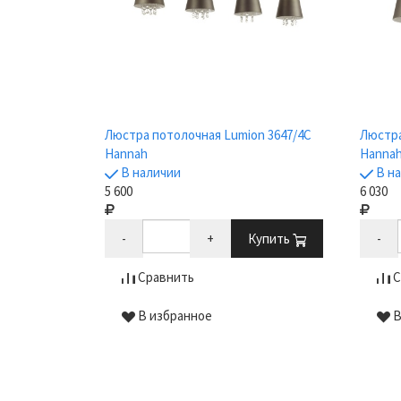
Люстра потолочная Lumion 3647/4C
Люстра
Hannah
Hanna
В наличии
В н
5 600
6 030
-
+
Купить
-
Сравнить
С
В избранное
В