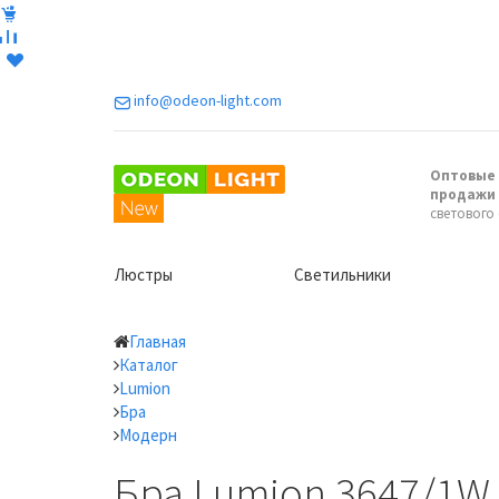
info@odeon-light.com
Оптовые 
продажи
светового
Люстры
Светильники
Главная
Каталог
Lumion
Бра
Модерн
Бра Lumion 3647/1W