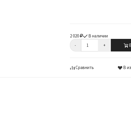
2 020
В наличии
-
+
В
Сравнить
В и