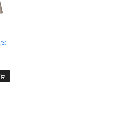
7/2C
ь