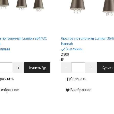
 потолочная Lumion 3647/3C
Люстра потолочная Lumion 364
h
Hannah
аличии
В наличии
2 800
+
Купить
-
+
Купит
равнить
Сравнить
 избранное
В избранное