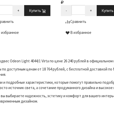
+
Купить
-
+
Купит
равнить
Сравнить
 избранное
В избранное
двес Odeon Light 4044/1 Virta по цене 26 240 рублей в официально
о доступным ценам от 18 764 рублей, с бесплатной доставкой по 
ния.
и и подробные характеристики, которые помогут правильно подоб
осто источник света, а сочетание продуманного дизайна и высокое
вы выбираете надежность, эстетику и комфорт для вашего интерь
современным дизайном.