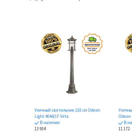
Уличный светильник 103 см Odeon
Уличны
Light 4044/1F Virta
Odeon L
В наличии
В н
13 934
11 172