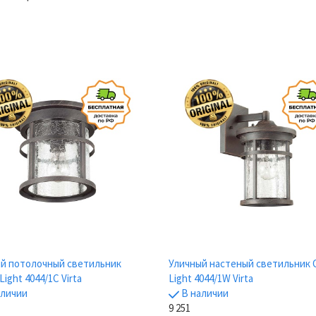
й потолочный светильник
Уличный настеный светильник 
ight 4044/1C Virta
Light 4044/1W Virta
аличии
В наличии
9 251