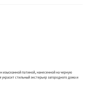
ен изысканной патиной, нанесенной на черную
 украсит стильный экстерьер загородного дома и