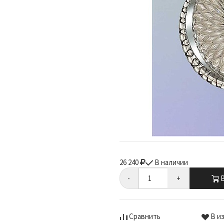
26 240
В наличии
-
+
В
Сравнить
В и