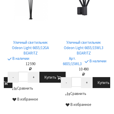
Уличный светильник
Уличный светильник
Odeon Light 6655/12GA
Odeon Light 6655/15WL3
BEARITZ
BEARITZ
В наличии
Арт.
В наличии
12 590
6655/15WL3
10 490
-
+
Купить
ть
-
+
Купить
Сравнить
Сравнить
В избранное
В избранное