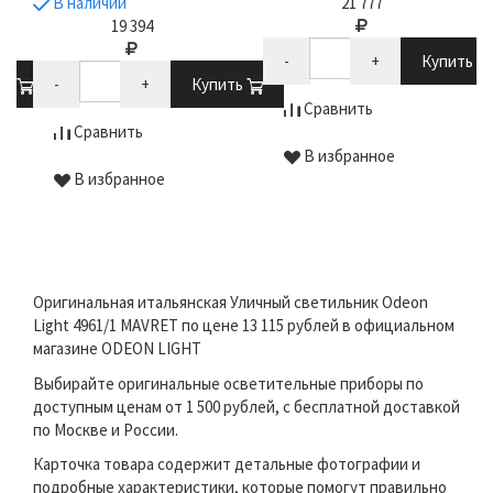
В наличии
21 777
19 394
-
+
Купить
ть
-
+
Купить
Сравнить
Сравнить
В избранное
В избранное
Оригинальная итальянская Уличный светильник Odeon
Light 4961/1 MAVRET по цене 13 115 рублей в официальном
магазине ODEON LIGHT
Выбирайте оригинальные осветительные приборы по
доступным ценам от 1 500 рублей, с бесплатной доставкой
по Москве и России.
Карточка товара содержит детальные фотографии и
подробные характеристики, которые помогут правильно