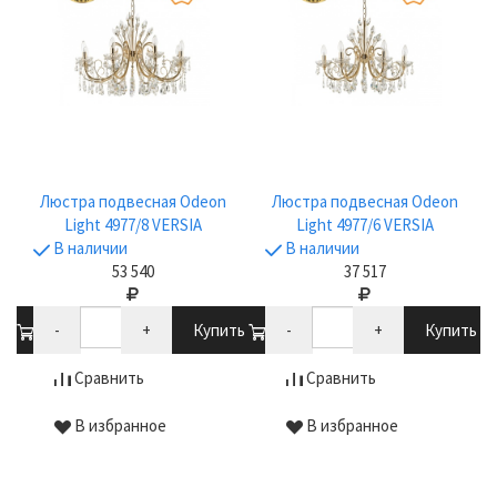
Люстра подвесная Odeon
Люстра подвесная Odeon
Light 4977/8 VERSIA
Light 4977/6 VERSIA
В наличии
В наличии
53 540
37 517
ть
-
+
Купить
-
+
Купить
Сравнить
Сравнить
В избранное
В избранное