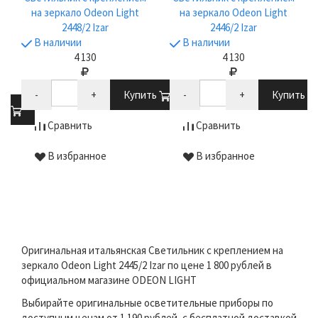
на зеркало Odeon Light
на зеркало Odeon Light
2448/2 Izar
2446/2 Izar
В наличии
В наличии
4 130
4 130
-
+
Купить
-
+
Купить
ть
Сравнить
Сравнить
В избранное
В избранное
Оригинальная итальянская Светильник с креплением на
зеркало Odeon Light 2445/2 Izar по цене 1 800 рублей в
официальном магазине ODEON LIGHT
Выбирайте оригинальные осветительные приборы по
доступным ценам от 1 190 рублей, с бесплатной доставкой