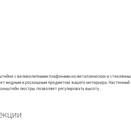
штейне с великолепными плафонами из металлических и стеклянных
нет модным и роскошным предметом вашего интерьера. Настенный 
ронштейн люстры позволяет регулировать высоту .
екции