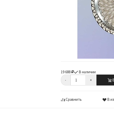
19 688
В наличии
-
+
В
Сравнить
В и