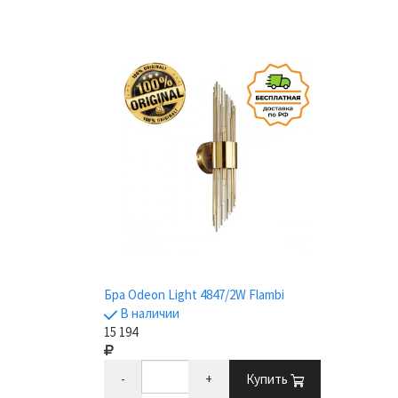
Бра Odeon Light 4847/2W Flambi
В наличии
15 194
-
+
Купить