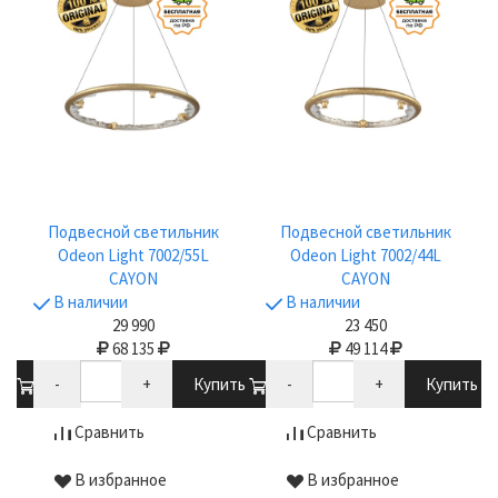
Подвесной светильник
Подвесной светильник
Odeon Light 7002/55L
Odeon Light 7002/44L
CAYON
CAYON
В наличии
В наличии
29 990
23 450
68 135
49 114
ть
-
+
Купить
-
+
Купить
Сравнить
Сравнить
В избранное
В избранное