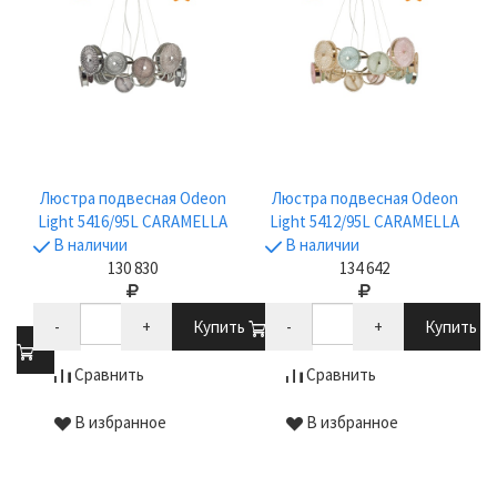
Люстра подвесная Odeon
Люстра подвесная Odeon
Light 5416/95L CARAMELLA
Light 5412/95L CARAMELLA
В наличии
В наличии
130 830
134 642
-
+
Купить
-
+
Купить
ть
Сравнить
Сравнить
В избранное
В избранное