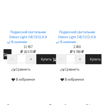
Подвесной светильник
Подвесной светильник
Odeon Light 5417/6 ELICA
Odeon Light 5417/2 ELICA
В наличии
В наличии
11 957
2 450
26 570
9 780
ть
-
+
Купить
-
+
Купить
Сравнить
Сравнить
В избранное
В избранное